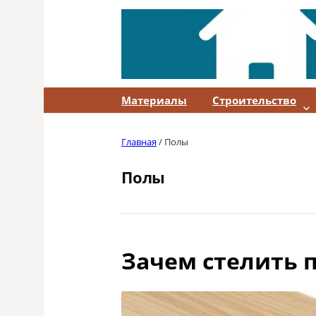
Skip
to
content
Материалы
Строительство
Главная
/
Полы
Полы
Зачем стелить 