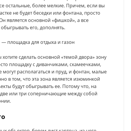
се остальные, более мелкие. Причем, если вы
частке не будет беседки или фонтана, просто
Он является основной «фишкой», а все
обыгрывать его, дополнять.
 — площадка для отдыха и газон
ы хотите сделать основной «темой двора» зону
осто площадку с диванчиками, скамеечками,
е могут располагаться и пруд, и фонтан, малые
но в том, что эта зона является изюминкой
екты будут обыгрывать ее. Потому что, на
 две или три соперничающие между собой
онии.
го
х объектов, берем лист картона, из него