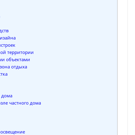
а
дств
изайна
строек
ой территории
ми объектами
зона отдыха
тка
 дома
ле частного дома
: освещение