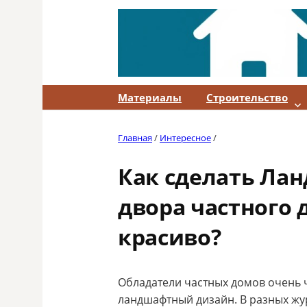
Skip
to
content
Материалы
Строительство
Главная
/
Интересное
/
Как сделать Ла
двора частного
красиво?
Обладатели частных домов очень ч
ландшафтный дизайн. В разных жур