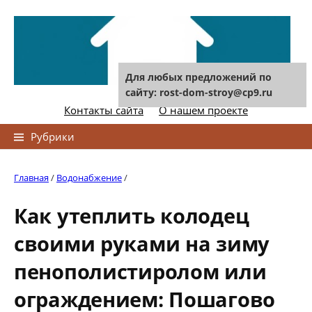
Skip
to
content
Для любых предложений по
сайту: rost-dom-stroy@cp9.ru
Контакты сайта
О нашем проекте
Найти:
Рубрики
Главная
/
Водонабжение
/
Как утеплить колодец
своими руками на зиму
пенополистиролом или
ограждением: Пошагово