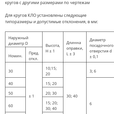
кругов с другими размерами по чертежам
Для кругов КЛО установлены следующие
типоразмеры и допустимые отклонения, в мм:
Наружный
Диаметр
Длинна
диаметр D
Высота,
посадочного
оправки,
Н ± 1
отверстия d
Пред.
L ± 3
Номин.
± 0,1
откл.
10;15;
30
3; 6
20
40
15; 20
50
20; 30
± 1
30; 40
15; 20;
6
60
30; 40