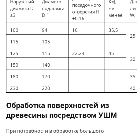
Наружный
Диаметр
K=J,
Дл
посадочного
диаметр D
подложки
не
ле
отверстия H
±3
D 1
менее
W, 
+0,16
100
94
16
35,5
25
115
105
125
115
22,23
45
30
150
140
180
170
35
230
220
40
Обработка поверхностей из
древесины посредством УШМ
При потребности в обработке большого