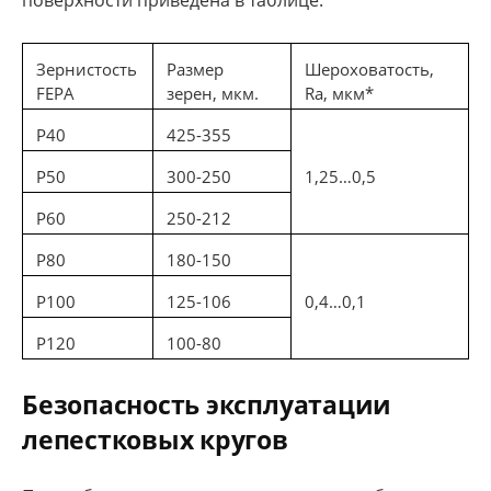
поверхности приведена в таблице:
Зернистость
Размер
Шероховатость,
FEPA
зерен, мкм.
Ra, мкм*
Р40
425-355
Р50
300-250
1,25…0,5
Р60
250-212
Р80
180-150
Р100
125-106
0,4…0,1
Р120
100-80
Безопасность эксплуатации
лепестковых кругов