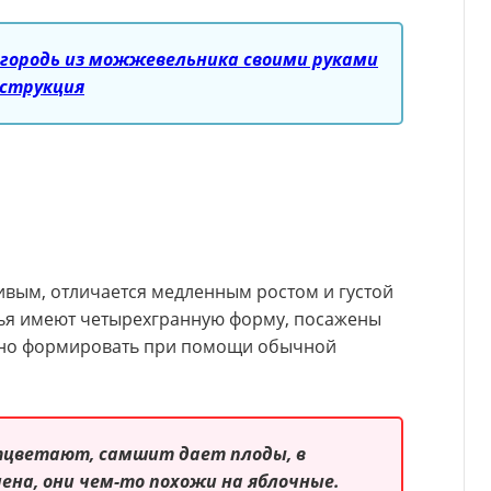
згородь из можжевельника своими руками
нструкция
ивым, отличается медленным ростом и густой
тья имеют четырехгранную форму, посажены
можно формировать при помощи обычной
тцветают, самшит дает плоды, в
ена, они чем-то похожи на яблочные.