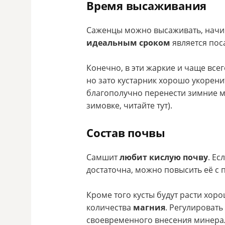
Время высаживания
Саженцы можно высаживать, начин
идеальным сроком
является пос
Конечно, в эти жаркие и чаще все
но зато кустарник хорошо укорени
благополучно перенести зимние мо
зимовке, читайте тут).
Состав почвы
Самшит
любит кислую почву
. Ес
достаточна, можно повысить её с
Кроме того кусты будут расти хор
количества
магния
. Регулироват
своевременного внесения минера