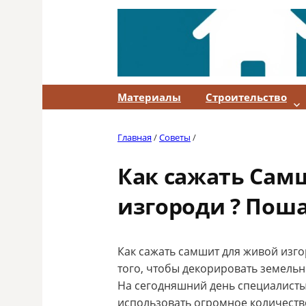
Skip
to
content
Материалы
Строительство
Главная
/
Советы
/
Как сажать Сам
изгороди ? Пош
Как сажать самшит для живой изго
того, чтобы декорировать земельн
На сегодняшний день специалист
использовать огромное количеств