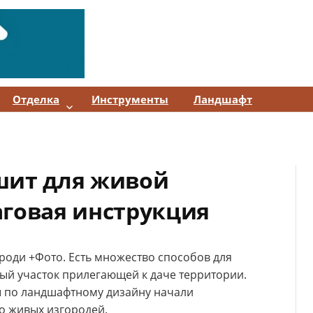
Отделка
Инструменты
Ландшафт
шит для живой
аговая инструкция
роди +Фото. Есть множество способов для
ый участок прилегающей к даче территории.
ы по ландшафтному дизайну начали
о живых изгородей.