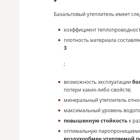
Базальтовый утеплитель имеет сл
коэффициент теплопроводност
плотность материала составля
3
;
возможность эксплуатации
бо
потери каких-либо свойств;
минеральный утеплитель относ
максимальный уровень водоп
повышенную стойкость
к ра
оптимальную паропроницаемос
воздухообмен утепляемой п