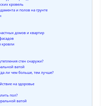
оских кровель
дамента и полов на грунте
н
частных домов и квартир
 фасадов
я кровли
утепления стен снаружи?
ральной ватой
гда ли чем больше, тем лучше?
йствие на здоровье
лить пол?
еральной ватой