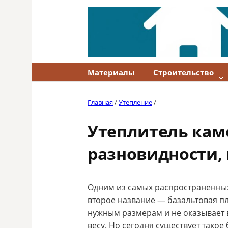
Skip
to
content
Материалы
Строительство
Главная
/
Утепление
/
Утеплитель каме
разновидности,
Одним из самых распространенных 
второе название — базальтовая пл
нужным размерам и не оказывает 
весу. Но сегодня существует тако