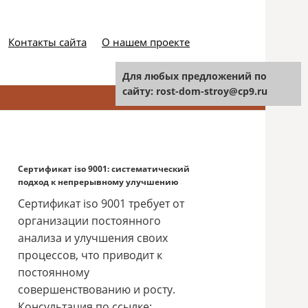
Контакты сайта
О нашем проекте
Для любых предложений по
сайту: rost-dom-stroy@cp9.ru
Найти:
Сертификат iso 9001: систематический
подход к непрерывному улучшению
Сертификат iso 9001 требует от
организации постоянного
анализа и улучшения своих
процессов, что приводит к
постоянному
совершенствованию и росту.
Консультация по ссылке: