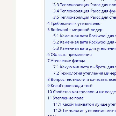
3.3
Теплоизоляция Paroc для пл
3.4
Теплоизоляция Paroc для фун
3.5
Теплоизоляция Paroc для сте
4
Требования к утеплителю
5
Rockwool – мировой лидер
5.1
Каменная вата Rockwool для 
5.2
Каменная вата Rockwool для
5.3
Каменная вата для утеплени
6
Область применения
7
Утепление фасада
7.1
Какую минвату выбрать для 
7.2
Технология утепления мине
8
Вопрос плотности и качества: все
9
Knauf производит всё
10
Свойства материалов и их возде
11
Утепление пола
11.1
Какой минватой лучше утеп
11.2
Технология утепления мин