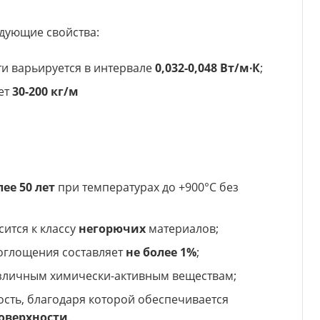
едующие свойства:
и варьируется в интервале
0,032-0,048 Вт/м∙К
;
ет
30-200 кг/м
лее 50 лет
при температурах до +900°С без
ится к классу
негорючих
материалов;
оглощения составляет
не более 1%
;
зличным химически-активным веществам;
ть, благодаря которой обеспечивается
оверхности
.