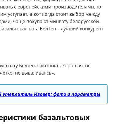
нивать с европейскими производителями, то
м уступает, а вот когда стоит выбор между
ами, чаще покупают минвату белорусской
 базальтовая вата БелТеп – лучший конкурент
ую вату Белтеп. Плотность хорошая, не
четко, не вываливаясь».
й утеплитель Изовер: фото и параметры
теристики базальтовых